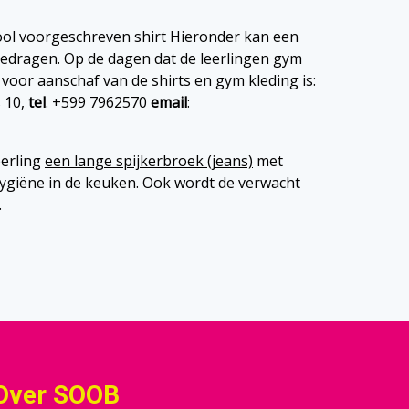
ool voorgeschreven shirt Hieronder kan een
edragen. Op de dagen dat de leerlingen gym
 voor aanschaf van de shirts en gym kleding is:
s 10,
tel
. +599 7962570
email
:
eerling
een lange spijkerbroek (jeans)
met
hygiëne in de keuken. Ook wordt de verwacht
.
Over SOOB