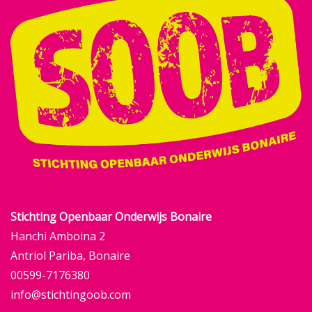
Stichting Openbaar Onderwijs Bonaire
Hanchi Amboina 2
Antriol Pariba, Bonaire
00599-7176380
info@stichtingoob.com